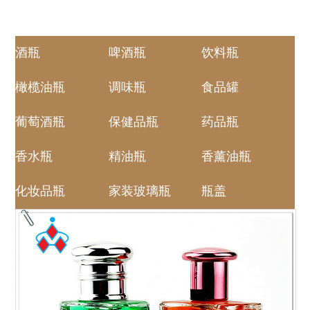
酒瓶
啤酒瓶
饮料瓶
橄榄油瓶
调味瓶
食品罐
葡萄酒瓶
保健品瓶
药品瓶
香水瓶
精油瓶
香薰油瓶
化妆品瓶
家装玻璃瓶
瓶盖